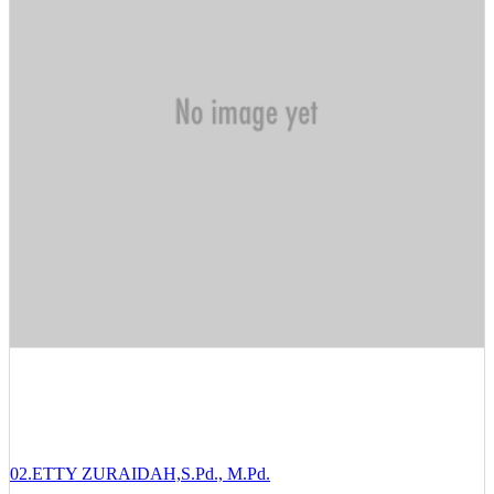
02.ETTY ZURAIDAH,S.Pd., M.Pd.