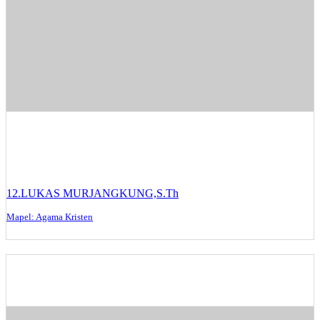
12.LUKAS MURJANGKUNG,S.Th
Mapel: Agama Kristen