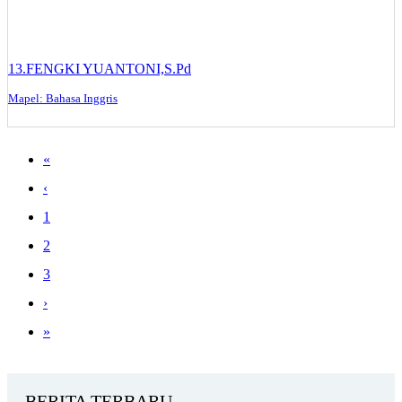
13.FENGKI YUANTONI,S.Pd
Mapel: Bahasa Inggris
«
‹
1
2
3
›
»
BERITA TERBARU